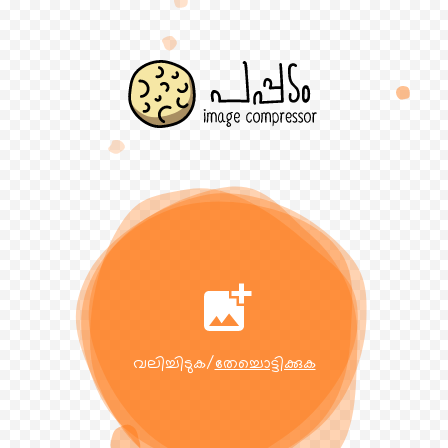
വലിച്ചിടുക/
തേച്ചൊട്ടിക്കുക