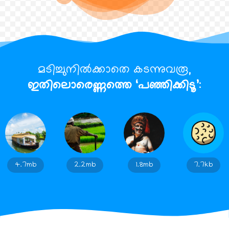
മടിച്ചുനിൽക്കാതെ കടന്നുവരൂ,
ഇതിലൊരെണ്ണത്തെ ‘പഞ്ഞിക്കിടൂ’
:
4.7mb
2.2mb
1.8mb
7.7kb